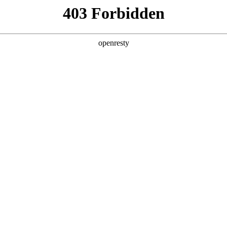
产品及服务
行业解决方案
合作伙伴
投资者关系
的破局之道
高性能AI计算芯片主要供应商的全年产能早早锁定殆尽，高端AI服务器
亿计，智能体集中应用的高峰时段，资源池分分钟“爆表”、“告警”。